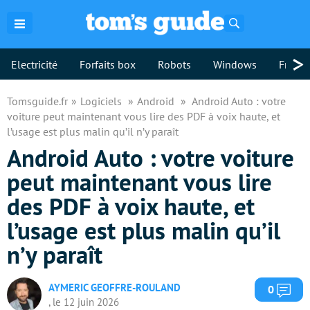
Rechercher
>
Electricité
Forfaits box
Robots
Windows
Freebo
Tomsguide.fr
Logiciels
Android
Android Auto : votre
voiture peut maintenant vous lire des PDF à voix haute, et
l’usage est plus malin qu’il n’y paraît
Android Auto : votre voiture
peut maintenant vous lire
des PDF à voix haute, et
l’usage est plus malin qu’il
n’y paraît
AYMERIC GEOFFRE-ROULAND
Com
0
, le 12 juin 2026