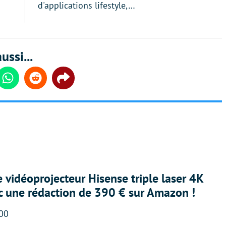
d'applications lifestyle,…
ussi...
din
Whatsapp
Reddit
Share
e vidéoprojecteur Hisense triple laser 4K
ec une rédaction de 390 € sur Amazon !
:00