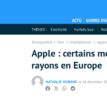
ACTU
GUIDES D’
THÈMES :
Electricité
Forfaits box
Rob
Tomsguide.fr
Tech
Smartphones
Apple
Apple : certains m
rayons en Europe
NATHALIE JOURAND
, le 26 décembre 2
Facebook
Twitter
Whatsapp
Reddit