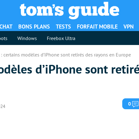
ACHAT
BONS PLANS
TESTS
FORFAIT MOBILE
VPN
ots
Windows
Freebox Ultra
 : certains modèles d’iPhone sont retirés des rayons en Europe
odèles d’iPhone sont retir
0
024