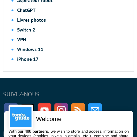
Aspirateur robot
ChatGPT
Livres photos
Switch 2
VPN
Windows 11
iPhone 17
SUIVEZ-NOUS
Facebook
Twitter
Youtube
Instagram
RSS
Newsletter
Welcome
With our 488
partners
, we wish to store and access information on
ENTREPRISE
À PROPOS
your devices (cookies, pixels in emails, etc.), combine and share