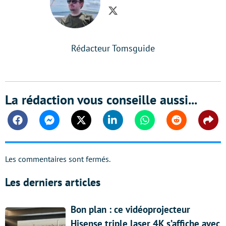
Twitter
Rédacteur Tomsguide
La rédaction vous conseille aussi...
Facebook
Messenger
Twitter
Linkedin
Whatsapp
Reddit
Shar
Les commentaires sont fermés.
Les derniers articles
Bon plan : ce vidéoprojecteur
Hisense triple laser 4K s’affiche avec