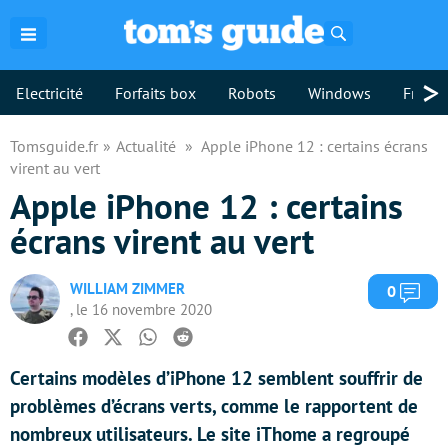
Rechercher
>
Electricité
Forfaits box
Robots
Windows
Freebo
Tomsguide.fr
Actualité
Apple iPhone 12 : certains écrans
virent au vert
Apple iPhone 12 : certains
écrans virent au vert
WILLIAM ZIMMER
Com
0
, le 16 novembre 2020
Facebook
Twitter
Whatsapp
Reddit
Certains modèles d’iPhone 12 semblent souffrir de
problèmes d’écrans verts, comme le rapportent de
nombreux utilisateurs. Le site iThome a regroupé