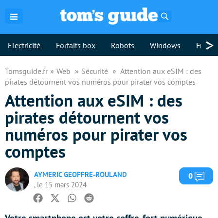
Rechercher
>
Electricité
Forfaits box
Robots
Windows
Freebo
Tomsguide.fr
Web
Sécurité
Attention aux eSIM : des
pirates détournent vos numéros pour pirater vos comptes
Attention aux eSIM : des
pirates détournent vos
numéros pour pirater vos
comptes
AYMERIC GEOFFRE-ROULAND
Com
0
, le 15 mars 2024
Facebook
Twitter
Whatsapp
Reddit