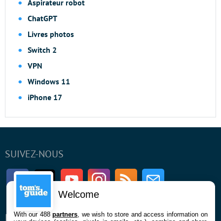
Aspirateur robot
ChatGPT
Livres photos
Switch 2
VPN
Windows 11
iPhone 17
SUIVEZ-NOUS
Facebook
Twitter
Youtube
Instagram
RSS
Newsletter
Welcome
With our 488
partners
, we wish to store and access information on
ENTREPRISE
À PROPOS