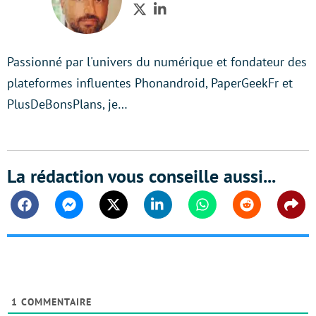
Twitter
LinkedIn
Passionné par l'univers du numérique et fondateur des
plateformes influentes Phonandroid, PaperGeekFr et
PlusDeBonsPlans, je…
La rédaction vous conseille aussi...
Facebook
Messenger
Twitter
Linkedin
Whatsapp
Reddit
Shar
1
COMMENTAIRE