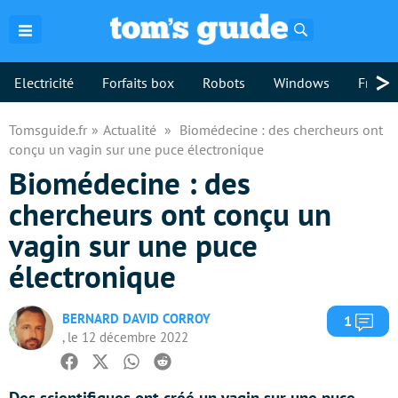
Rechercher
>
Electricité
Forfaits box
Robots
Windows
Freebo
Tomsguide.fr
Actualité
Biomédecine : des chercheurs ont
conçu un vagin sur une puce électronique
Biomédecine : des
chercheurs ont conçu un
vagin sur une puce
électronique
BERNARD DAVID CORROY
Com
1
, le 12 décembre 2022
Facebook
Twitter
Whatsapp
Reddit