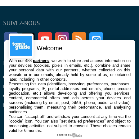
SUIVEZ-NOUS
Facebook
Twitter
Youtube
Instagram
RSS
Newsletter
Welcome
With our 488
partners
, we wish to store and access information on
ENTREPRISE
À PROPOS
your devices (cookies, pixels in emails, etc.), combine and share
your personal data with our partners, whether collected on this
website or in our emails, already held by some of us, or obtained
Qui sommes nous
La rédaction
later, including in other contexts.
Processing this data (identifiers, browsing, preferences, purchases,
Mentions légales et CGU
Contact
loyalty programs, IP, postal addresses and emails, phone, precise
geolocation, etc.) allows developing and offering you services,
Confidentialité et Cookies
content, commercial offers and ads across your devices and
screens (including by email, post, SMS, phone, audio, and video),
Préférences cookies
personalising them, measuring their performance, and analysing
audiences.
You can "accept all" and withdraw your consent at any time via the
"cookie" icon
. You can also "set detailed preferences" and object to
processing activities not subject to consent. These choices remain
valid for 6 months.
powered by