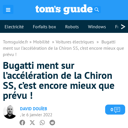
Rechercher
>
Electricité
Forfaits box
Robots
Windows
Freebo
Tomsguide.fr
Mobilité
Voitures électriques
Bugatti
ment sur l’accélération de la Chiron SS, c’est encore mieux que
prévu !
Bugatti ment sur
l’accélération de la Chiron
SS, c’est encore mieux que
prévu !
DAVID DOUÏEB
Com
0
, le 6 janvier 2022
Facebook
Twitter
Whatsapp
Reddit