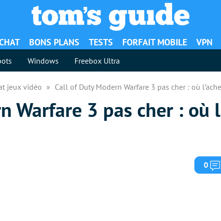
ACHAT
BONS PLANS
TESTS
FORFAIT MOBILE
VPN
ots
Windows
Freebox Ultra
at jeux vidéo
Call of Duty Modern Warfare 3 pas cher : où l’ach
n Warfare 3 pas cher : où l
0