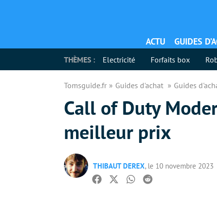
ACTU
GUIDES D’
THÈMES :
Electricité
Forfaits box
Rob
Tomsguide.fr
Guides d'achat
Guides d'ach
Call of Duty Moder
meilleur prix
THIBAUT DEREX
, le 10 novembre 2023
Facebook
Twitter
Whatsapp
Reddit