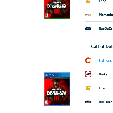
Fnac
Pixmania
RueDuCo
Call of Du
Cdisco
Darty
Fnac
RueDuCo