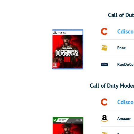
Call of Du
Cdisco
Fnac
RueDuCo
Call of Duty Mode
Cdisco
Amazon