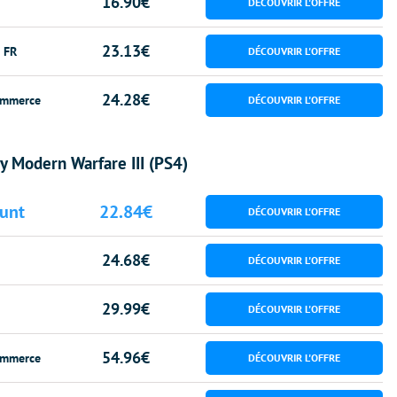
16.90€
23.13€
 FR
24.28€
mmerce
ty Modern Warfare III (PS4)
unt
22.84€
24.68€
29.99€
54.96€
mmerce