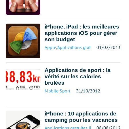
iPhone, iPad : les meilleures
applications iOS pour gérer
son budget
Apple
,
Applications gratuites
01/02/2013
,
Mobile
Applications de sport : la
vérité sur les calories
brulées
Mobile
,
Sport
31/10/2012
iPhone : 10 applications de
camping pour les vacances
Applications gratuites
,
iPhone
08/08/2012
,
Mobile