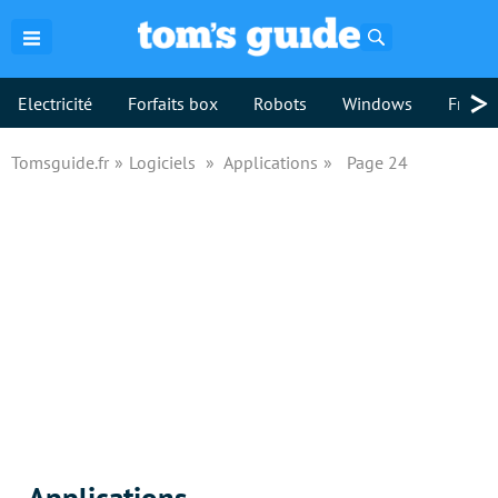
Rechercher
>
Electricité
Forfaits box
Robots
Windows
Freebo
Tomsguide.fr
Logiciels
Applications
Page 24