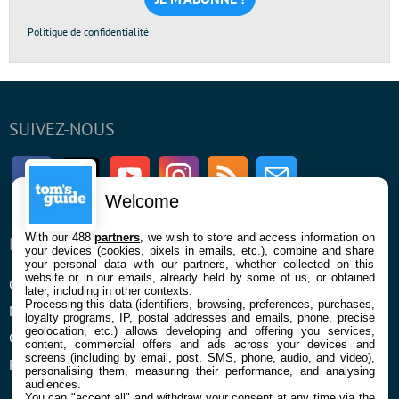
*
Politique de confidentialité
SUIVEZ-NOUS
Facebook
Twitter
Youtube
Instagram
RSS
Newsletter
Welcome
With our 488
partners
, we wish to store and access information on
ENTREPRISE
À PROPOS
your devices (cookies, pixels in emails, etc.), combine and share
your personal data with our partners, whether collected on this
website or in our emails, already held by some of us, or obtained
Qui sommes nous
La rédaction
later, including in other contexts.
Processing this data (identifiers, browsing, preferences, purchases,
Mentions légales et CGU
Contact
loyalty programs, IP, postal addresses and emails, phone, precise
geolocation, etc.) allows developing and offering you services,
Confidentialité et Cookies
content, commercial offers and ads across your devices and
screens (including by email, post, SMS, phone, audio, and video),
Préférences cookies
personalising them, measuring their performance, and analysing
audiences.
You can "accept all" and withdraw your consent at any time via the