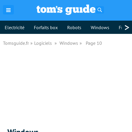
Rechercher
>
Electricité
Forfaits box
Robots
Windows
Freebo
Tomsguide.fr
Logiciels
Windows
Page 10