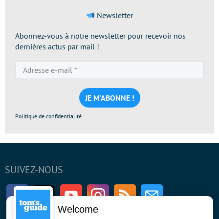
Newsletter
Abonnez-vous à notre newsletter pour recevoir nos
dernières actus par mail !
Adresse
e-
mail
*
Politique de confidentialité
SUIVEZ-NOUS
Facebook
Twitter
Youtube
Instagram
RSS
Newsletter
Welcome