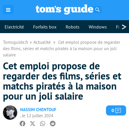
Rechercher
>
Electricité
Forfaits box
Robots
Windows
Freebo
Tomsguide.fr
Actualité
Cet emploi propose de regarder
des films, séries et matchs piratés à la maison pour un joli
salaire
Cet emploi propose de
regarder des films, séries et
matchs piratés à la maison
pour un joli salaire
NASSIM CHENTOUF
Com
0
, le 12 juillet 2024
Facebook
Twitter
Whatsapp
Reddit