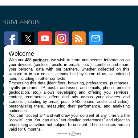
SUIVEZ-NOUS
Facebook
Twitter
Youtube
Instagram
RSS
Newsletter
Welcome
With our 488
partners
, we wish to store and access information on
ENTREPRISE
À PROPOS
your devices (cookies, pixels in emails, etc.), combine and share
your personal data with our partners, whether collected on this
website or in our emails, already held by some of us, or obtained
Qui sommes nous
La rédaction
later, including in other contexts.
Processing this data (identifiers, browsing, preferences, purchases,
Mentions légales et CGU
Contact
loyalty programs, IP, postal addresses and emails, phone, precise
geolocation, etc.) allows developing and offering you services,
Confidentialité et Cookies
content, commercial offers and ads across your devices and
screens (including by email, post, SMS, phone, audio, and video),
Préférences cookies
personalising them, measuring their performance, and analysing
audiences.
You can "accept all" and withdraw your consent at any time via the
"cookie" icon
. You can also "set detailed preferences" and object to
processing activities not subject to consent. These choices remain
valid for 6 months.
powered by