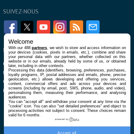
SUIVEZ-NOUS
Facebook
Twitter
Youtube
Instagram
RSS
Newsletter
Welcome
With our 488
partners
, we wish to store and access information on
ENTREPRISE
À PROPOS
your devices (cookies, pixels in emails, etc.), combine and share
your personal data with our partners, whether collected on this
website or in our emails, already held by some of us, or obtained
Qui sommes nous
La rédaction
later, including in other contexts.
Processing this data (identifiers, browsing, preferences, purchases,
Mentions légales et CGU
Contact
loyalty programs, IP, postal addresses and emails, phone, precise
geolocation, etc.) allows developing and offering you services,
Confidentialité et Cookies
content, commercial offers and ads across your devices and
screens (including by email, post, SMS, phone, audio, and video),
Préférences cookies
personalising them, measuring their performance, and analysing
audiences.
You can "accept all" and withdraw your consent at any time via the
"cookie" icon
. You can also "set detailed preferences" and object to
processing activities not subject to consent. These choices remain
valid for 6 months.
powered by
© 2026 Galaxie Media Tous droits réservés
Accept all