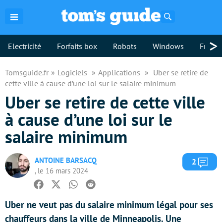
Rechercher
>
Electricité
Forfaits box
Robots
Windows
Freebo
Tomsguide.fr
Logiciels
Applications
Uber se retire de
cette ville à cause d’une loi sur le salaire minimum
Uber se retire de cette ville
à cause d’une loi sur le
salaire minimum
ANTOINE BARSACQ
Com
2
, le 16 mars 2024
Facebook
Twitter
Whatsapp
Reddit
Uber ne veut pas du salaire minimum légal pour ses
chauffeurs dans la ville de Minneapolis. Une