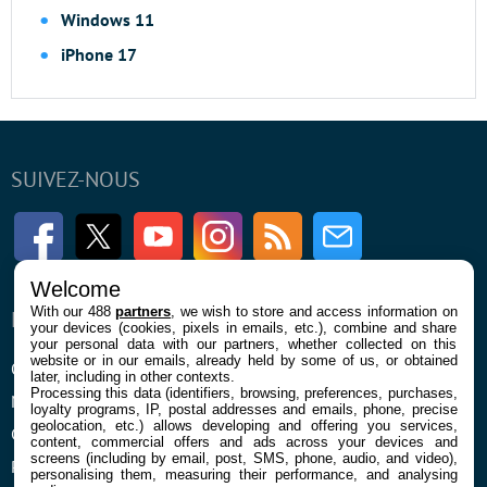
Windows 11
iPhone 17
SUIVEZ-NOUS
Facebook
Twitter
Youtube
Instagram
RSS
Newsletter
Welcome
With our 488
partners
, we wish to store and access information on
ENTREPRISE
À PROPOS
your devices (cookies, pixels in emails, etc.), combine and share
your personal data with our partners, whether collected on this
website or in our emails, already held by some of us, or obtained
Qui sommes nous
La rédaction
later, including in other contexts.
Processing this data (identifiers, browsing, preferences, purchases,
Mentions légales et CGU
Contact
loyalty programs, IP, postal addresses and emails, phone, precise
geolocation, etc.) allows developing and offering you services,
Confidentialité et Cookies
content, commercial offers and ads across your devices and
screens (including by email, post, SMS, phone, audio, and video),
Préférences cookies
personalising them, measuring their performance, and analysing