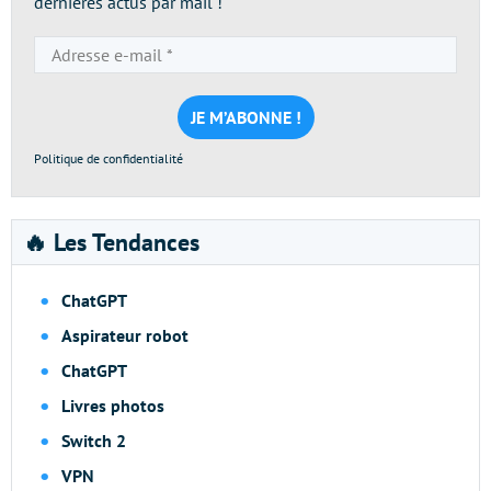
dernières actus par mail !
Adresse
e-
mail
*
Politique de confidentialité
🔥 Les Tendances
ChatGPT
Aspirateur robot
ChatGPT
Livres photos
Switch 2
VPN