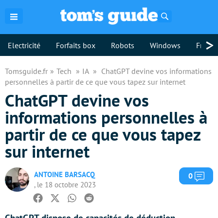
Rechercher
>
Electricité
Forfaits box
Robots
Windows
Freebo
Tomsguide.fr
Tech
IA
ChatGPT devine vos informations
personnelles à partir de ce que vous tapez sur internet
ChatGPT devine vos
informations personnelles à
partir de ce que vous tapez
sur internet
ANTOINE BARSACQ
Com
0
, le 18 octobre 2023
Facebook
Twitter
Whatsapp
Reddit