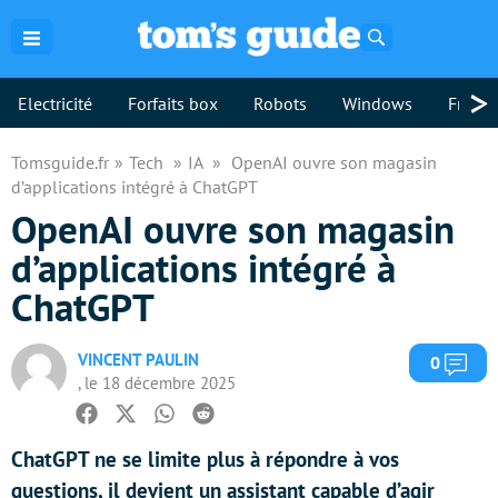
Rechercher
>
Electricité
Forfaits box
Robots
Windows
Freebo
Tomsguide.fr
Tech
IA
OpenAI ouvre son magasin
d’applications intégré à ChatGPT
OpenAI ouvre son magasin
d’applications intégré à
ChatGPT
VINCENT PAULIN
Com
0
, le 18 décembre 2025
Facebook
Twitter
Whatsapp
Reddit
ChatGPT ne se limite plus à répondre à vos
questions, il devient un assistant capable d’agir