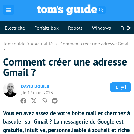
Rechercher
>
Electricité
Forfaits box
Robots
Windows
Freebo
Tomsguide.fr
Actualité
Comment créer une adresse Gmail
?
Comment créer une adresse
Gmail ?
DAVID DOUÏEB
Com
0
, le 17 mars 2023
Facebook
Twitter
Whatsapp
Reddit
Vous en avez assez de votre boîte mail et cherchez à
basculer sur Gmail ? La messagerie de Google est
gratuite, intuitive, personnalisable à souhait et riche