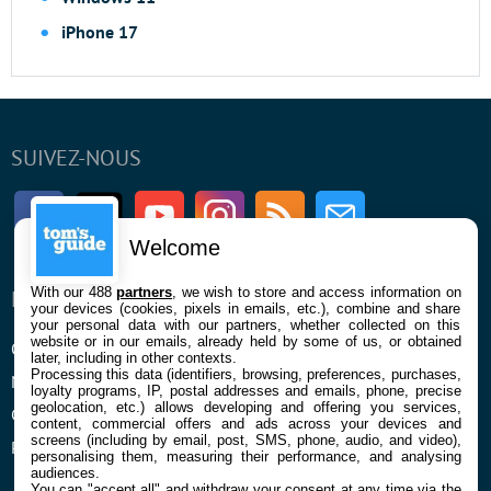
iPhone 17
SUIVEZ-NOUS
Facebook
Twitter
Youtube
Instagram
RSS
Newsletter
Welcome
With our 488
partners
, we wish to store and access information on
ENTREPRISE
À PROPOS
your devices (cookies, pixels in emails, etc.), combine and share
your personal data with our partners, whether collected on this
website or in our emails, already held by some of us, or obtained
Qui sommes nous
La rédaction
later, including in other contexts.
Processing this data (identifiers, browsing, preferences, purchases,
Mentions légales et CGU
Contact
loyalty programs, IP, postal addresses and emails, phone, precise
geolocation, etc.) allows developing and offering you services,
Confidentialité et Cookies
content, commercial offers and ads across your devices and
screens (including by email, post, SMS, phone, audio, and video),
Préférences cookies
personalising them, measuring their performance, and analysing
audiences.
You can "accept all" and withdraw your consent at any time via the