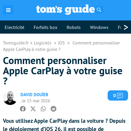
Rechercher
>
Electricité
Forfaits box
Robots
Windows
Freebo
Tomsguide.fr
Logiciels
iOS
Comment personnaliser
Apple CarPlay à votre guise ?
Comment personnaliser
Apple CarPlay à votre guise
?
DAVID DOUÏEB
Com
0
, le 15 mai 2026
Facebook
Twitter
Whatsapp
Reddit
Vous utilisez Apple CarPlay dans la voiture ? Depuis
le déploiement d’iOS 26, il est possible de