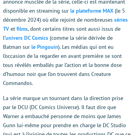
annonce musclée de la série, celle-ci est maintenant
disponible en streaming sur
la plateforme MAX
(le 5
décembre 2024) où elle rejoint de nombreuses
séries
TV
et
films
, dont certains titres sont aussi issus de
l’
univers DC Comics
(comme la série dérivée de
Batman sur
le Pingouin
). Les médias qui ont eu
l’occasion de la regarder en avant première se sont
tous révélés emballés par l’action et la bonne dose
d’humour noir que l’on trouvent dans Creature
Commandos.
La série marque un tournant dans la direction prise
par le DCU (DC Comics Universe). Il faut dire que
Warner a embauché personne de moins que James
Gunn lui-même pour prendre en charge le DC Studio
(qui est à l’origine de toutes les productions DC que ce