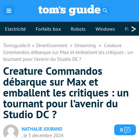
Rechercher
>
Electricité
Forfaits box
Robots
Windows
Freebo
Tomsguide.fr
Divertissement
Streaming
Creature
Commandos débarque sur Max et emballent les critiques : un
tournant pour l’avenir du Studio DC ?
Creature Commandos
débarque sur Max et
emballent les critiques : un
tournant pour l’avenir du
Studio DC ?
NATHALIE JOURAND
Com
0
, le 5 décembre 2024