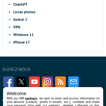
ChatGPT
Livres photos
Switch 2
VPN
Windows 11
iPhone 17
SUIVEZ-NOUS
Facebook
Twitter
Youtube
Instagram
RSS
Newsletter
Welcome
With our 488
partners
, we wish to store and access information on
ENTREPRISE
À PROPOS
your devices (cookies, pixels in emails, etc.), combine and share
your personal data with our partners, whether collected on this