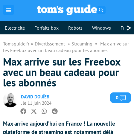
Rechercher
>
Electricité
Forfaits box
Robots
Windows
Freebo
Tomsguide.fr
Divertissement
Streaming
Max arrive sur
les Freebox avec un beau cadeau pour les abonnés
Max arrive sur les Freebox
avec un beau cadeau pour
les abonnés
DAVID DOUÏEB
Com
0
, le 11 juin 2024
Facebook
Twitter
Whatsapp
Reddit
Max arrive aujourd’hui en France ! La nouvelle
plateforme de streaming est notamment déjà