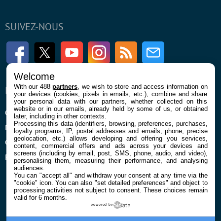
SUIVEZ-NOUS
Facebook
Twitter
Youtube
Instagram
RSS
Newsletter
Welcome
With our 488
partners
, we wish to store and access information on
ENTREPRISE
À PROPOS
your devices (cookies, pixels in emails, etc.), combine and share
your personal data with our partners, whether collected on this
website or in our emails, already held by some of us, or obtained
Qui sommes nous
La rédaction
later, including in other contexts.
Processing this data (identifiers, browsing, preferences, purchases,
Mentions légales et CGU
Contact
loyalty programs, IP, postal addresses and emails, phone, precise
geolocation, etc.) allows developing and offering you services,
Confidentialité et Cookies
content, commercial offers and ads across your devices and
screens (including by email, post, SMS, phone, audio, and video),
Préférences cookies
personalising them, measuring their performance, and analysing
audiences.
You can "accept all" and withdraw your consent at any time via the
"cookie" icon
. You can also "set detailed preferences" and object to
processing activities not subject to consent. These choices remain
valid for 6 months.
powered by