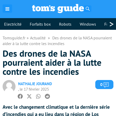
Rechercher
>
Electricité
Forfaits box
Robots
Windows
Freebo
Tomsguide.fr
Actualité
Des drones de la NASA pourraient
aider à la lutte contre les incendies
Des drones de la NASA
pourraient aider à la lutte
contre les incendies
NATHALIE JOURAND
Com
0
, le 17 février 2025
Facebook
Twitter
Whatsapp
Reddit
Avec le changement climatique et la dernière série
d’incendies qui a eu lieu dans la région de Los