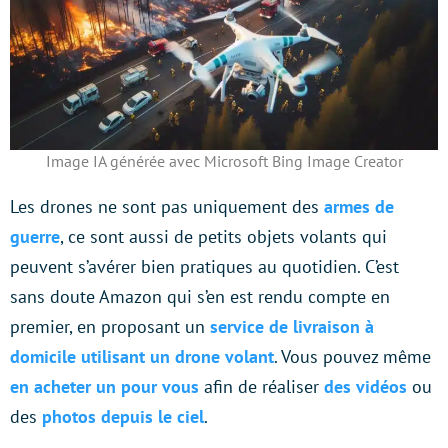
Image IA générée avec Microsoft Bing Image Creator
Les drones ne sont pas uniquement des
armes de
guerre
, ce sont aussi de petits objets volants qui
peuvent s’avérer bien pratiques au quotidien. C’est
sans doute Amazon qui s’en est rendu compte en
premier, en proposant un
service de livraison à
domicile utilisant un drone volant
. Vous pouvez même
en acheter un pour vous
afin de réaliser
des vidéos
ou
des
photos depuis le ciel
.