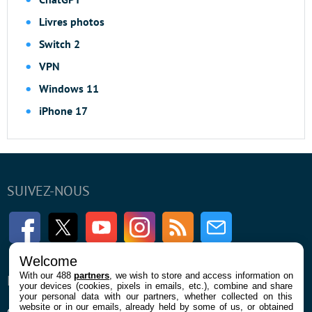
Livres photos
Switch 2
VPN
Windows 11
iPhone 17
SUIVEZ-NOUS
Facebook
Twitter
Youtube
Instagram
RSS
Newsletter
Welcome
With our 488
partners
, we wish to store and access information on
ENTREPRISE
À PROPOS
your devices (cookies, pixels in emails, etc.), combine and share
your personal data with our partners, whether collected on this
website or in our emails, already held by some of us, or obtained
Qui sommes nous
La rédaction