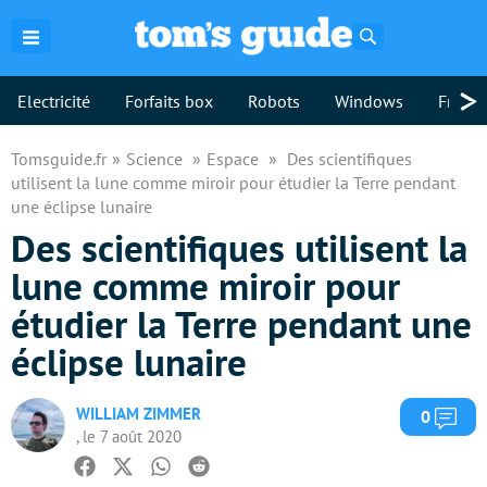
Rechercher
>
Electricité
Forfaits box
Robots
Windows
Freebo
Tomsguide.fr
Science
Espace
Des scientifiques
utilisent la lune comme miroir pour étudier la Terre pendant
une éclipse lunaire
Des scientifiques utilisent la
lune comme miroir pour
étudier la Terre pendant une
éclipse lunaire
WILLIAM ZIMMER
Com
0
, le 7 août 2020
Facebook
Twitter
Whatsapp
Reddit