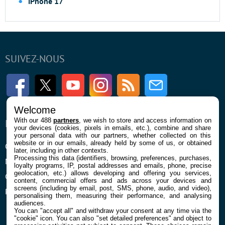
iPhone 17
SUIVEZ-NOUS
Facebook
Twitter
Youtube
Instagram
RSS
Newsletter
Welcome
With our 488
partners
, we wish to store and access information on
ENTREPRISE
À PROPOS
your devices (cookies, pixels in emails, etc.), combine and share
your personal data with our partners, whether collected on this
website or in our emails, already held by some of us, or obtained
Qui sommes nous
La rédaction
later, including in other contexts.
Processing this data (identifiers, browsing, preferences, purchases,
Mentions légales et CGU
Contact
loyalty programs, IP, postal addresses and emails, phone, precise
geolocation, etc.) allows developing and offering you services,
Confidentialité et Cookies
content, commercial offers and ads across your devices and
screens (including by email, post, SMS, phone, audio, and video),
Préférences cookies
personalising them, measuring their performance, and analysing
audiences.
You can "accept all" and withdraw your consent at any time via the
"cookie" icon
. You can also "set detailed preferences" and object to