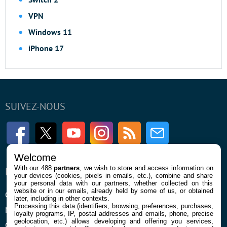
VPN
Windows 11
iPhone 17
SUIVEZ-NOUS
Facebook
Twitter
Youtube
Instagram
RSS
Newsletter
Welcome
With our 488
partners
, we wish to store and access information on
ENTREPRISE
À PROPOS
your devices (cookies, pixels in emails, etc.), combine and share
your personal data with our partners, whether collected on this
website or in our emails, already held by some of us, or obtained
Qui sommes nous
La rédaction
later, including in other contexts.
Processing this data (identifiers, browsing, preferences, purchases,
Mentions légales et CGU
Contact
loyalty programs, IP, postal addresses and emails, phone, precise
geolocation, etc.) allows developing and offering you services,
Confidentialité et Cookies