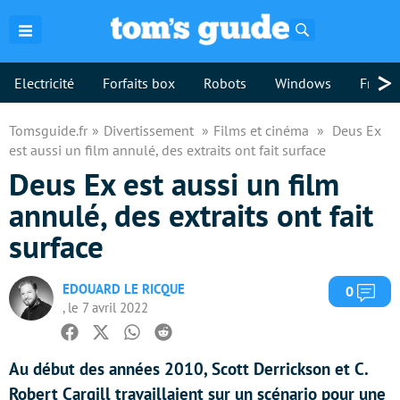
Rechercher
>
Electricité
Forfaits box
Robots
Windows
Freebo
Tomsguide.fr
Divertissement
Films et cinéma
Deus Ex
est aussi un film annulé, des extraits ont fait surface
Deus Ex est aussi un film
annulé, des extraits ont fait
surface
EDOUARD LE RICQUE
Com
0
, le 7 avril 2022
Facebook
Twitter
Whatsapp
Reddit
Au début des années 2010, Scott Derrickson et C.
Robert Cargill travaillaient sur un scénario pour une