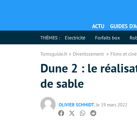
ACTU
GUIDES D’
THÈMES :
Electricité
Forfaits box
Rob
Tomsguide.fr
Divertissement
Films et ci
Dune 2 : le réalis
de sable
OLIVIER SCHMIDT
, le 19 mars 2022
Facebook
Twitter
Whatsapp
Reddit