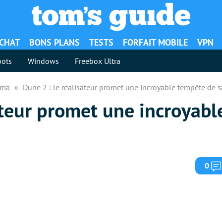
ACHAT
BONS PLANS
TESTS
FORFAIT MOBILE
VPN
ots
Windows
Freebox Ultra
néma
Dune 2 : le réalisateur promet une incroyable tempête de 
ateur promet une incroyab
0