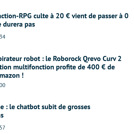
action-RPG culte à 20 € vient de passer à 0
e durera pas
:34
irateur robot : le Roborock Qrevo Curv 2
ation multifonction profite de 400 € de
Amazon !
:00
 : le chatbot subit de grosses
ns
:57