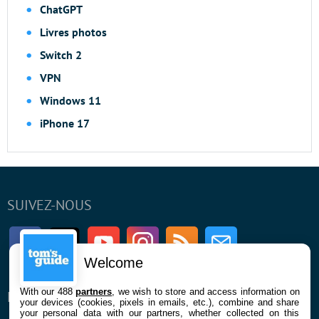
ChatGPT
Livres photos
Switch 2
VPN
Windows 11
iPhone 17
SUIVEZ-NOUS
Facebook
Twitter
Youtube
Instagram
RSS
Newsletter
Welcome
With our 488
partners
, we wish to store and access information on
ENTREPRISE
À PROPOS
your devices (cookies, pixels in emails, etc.), combine and share
your personal data with our partners, whether collected on this