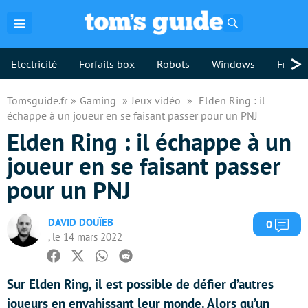
Rechercher
>
Electricité
Forfaits box
Robots
Windows
Freebo
Tomsguide.fr
Gaming
Jeux vidéo
Elden Ring : il
échappe à un joueur en se faisant passer pour un PNJ
Elden Ring : il échappe à un
joueur en se faisant passer
pour un PNJ
DAVID DOUÏEB
Com
0
, le 14 mars 2022
Facebook
Twitter
Whatsapp
Reddit
Sur Elden Ring, il est possible de défier d’autres
joueurs en envahissant leur monde. Alors qu’un