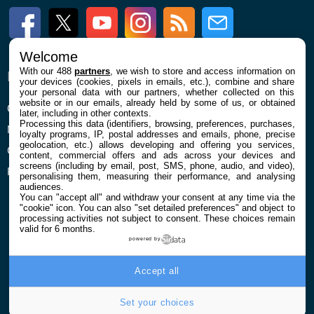
Facebook
Twitter
Youtube
Instagram
RSS
Newsletter
Welcome
With our 488
partners
, we wish to store and access information on
ENTREPRISE
À PROPOS
your devices (cookies, pixels in emails, etc.), combine and share
your personal data with our partners, whether collected on this
website or in our emails, already held by some of us, or obtained
Qui sommes nous
La rédaction
later, including in other contexts.
Processing this data (identifiers, browsing, preferences, purchases,
Mentions légales et CGU
Contact
loyalty programs, IP, postal addresses and emails, phone, precise
geolocation, etc.) allows developing and offering you services,
Confidentialité et Cookies
content, commercial offers and ads across your devices and
screens (including by email, post, SMS, phone, audio, and video),
Préférences cookies
personalising them, measuring their performance, and analysing
audiences.
You can "accept all" and withdraw your consent at any time via the
"cookie" icon
. You can also "set detailed preferences" and object to
processing activities not subject to consent. These choices remain
valid for 6 months.
powered by
© 2026 Galaxie Media Tous droits réservés
Accept all
Set your choices