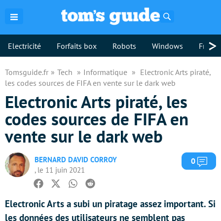
Rechercher
>
Electricité
Forfaits box
Robots
Windows
Freebo
Tomsguide.fr
Tech
Informatique
Electronic Arts piraté,
les codes sources de FIFA en vente sur le dark web
Electronic Arts piraté, les
codes sources de FIFA en
vente sur le dark web
BERNARD DAVID CORROY
Com
0
, le 11 juin 2021
Facebook
Twitter
Whatsapp
Reddit
Electronic Arts a subi un piratage assez important. Si
les données des utilisateurs ne semblent pas