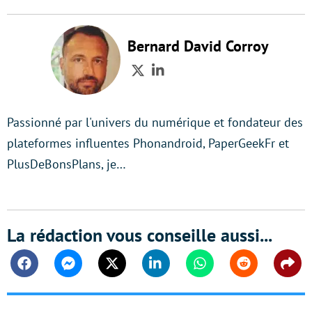
Bernard David Corroy
Twitter
LinkedIn
Passionné par l'univers du numérique et fondateur des
plateformes influentes Phonandroid, PaperGeekFr et
PlusDeBonsPlans, je…
La rédaction vous conseille aussi...
Facebook
Messenger
Twitter
Linkedin
Whatsapp
Reddit
Shar