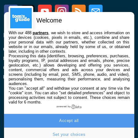
Facebook
Twitter
Youtube
Instagram
RSS
Newsletter
Welcome
With our 488
partners
, we wish to store and access information on
ENTREPRISE
À PROPOS
your devices (cookies, pixels in emails, etc.), combine and share
your personal data with our partners, whether collected on this
website or in our emails, already held by some of us, or obtained
Qui sommes nous
La rédaction
later, including in other contexts.
Processing this data (identifiers, browsing, preferences, purchases,
Mentions légales et CGU
Contact
loyalty programs, IP, postal addresses and emails, phone, precise
geolocation, etc.) allows developing and offering you services,
Confidentialité et Cookies
content, commercial offers and ads across your devices and
screens (including by email, post, SMS, phone, audio, and video),
Préférences cookies
personalising them, measuring their performance, and analysing
audiences.
You can "accept all" and withdraw your consent at any time via the
"cookie" icon
. You can also "set detailed preferences" and object to
processing activities not subject to consent. These choices remain
valid for 6 months.
powered by
© 2026 Galaxie Media Tous droits réservés
Accept all
Set your choices