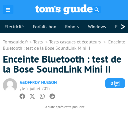
Rechercher
>
Electricité
Forfaits box
Robots
Windows
Freebo
Tomsguide.fr
Tests
Tests casques et écouteurs
Enceinte
Bluetooth : test de la Bose SoundLink Mini II
Enceinte Bluetooth : test de
la Bose SoundLink Mini II
GEOFFROY HUSSON
Com
0
, le 5 juillet 2015
Facebook
Twitter
Whatsapp
Reddit