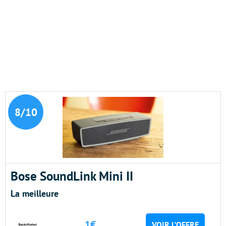
8/10
Bose SoundLink Mini II
La meilleure
1€
VOIR L’OFFRE