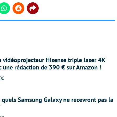
din
Whatsapp
Reddit
Share
e vidéoprojecteur Hisense triple laser 4K
ec une rédaction de 390 € sur Amazon !
:00
: quels Samsung Galaxy ne recevront pas la
?