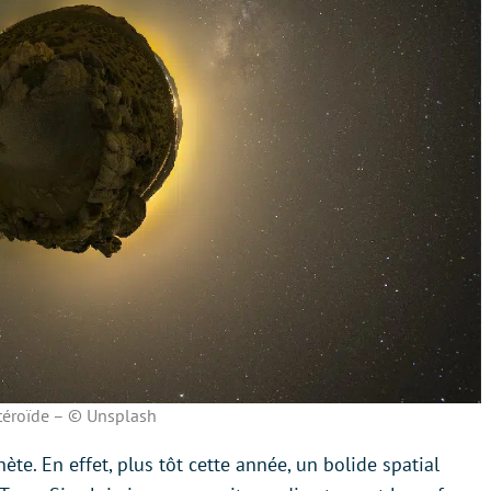
téroïde – © Unsplash
ète. En effet, plus tôt cette année, un bolide spatial