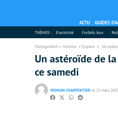
ACTU
GUIDES D’
THÈMES :
Electricité
Forfaits box
Rob
Tomsguide.fr
Science
Espace
Un astéro
Un astéroïde de la 
ce samedi
ROMAIN CHARPENTIER
, le 25 mars 202
Facebook
Twitter
Whatsapp
Reddit