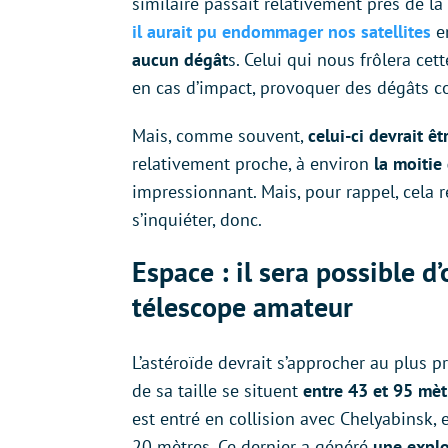
similaire passait relativement près de la
il aurait pu endommager nos satellites
en
aucun dégât
s. Celui qui nous frôlera cett
en cas d’impact, provoquer des dégâts 
Mais, comme souvent,
celui-ci devrait ê
relativement proche, à environ
la moitie
impressionnant. Mais, pour rappel, cela 
s’inquiéter, donc.
Espace : il sera possible d’
télescope amateur
L’astéroïde devrait s’approcher au plus p
de sa taille se situent
entre 43 et 95 mèt
est entré en collision avec Chelyabinsk, 
20 mètres. Ce dernier a généré
une explo