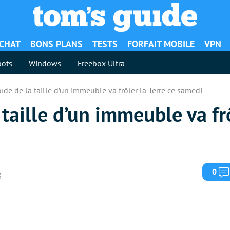
ACHAT
BONS PLANS
TESTS
FORFAIT MOBILE
VPN
ots
Windows
Freebox Ultra
ïde de la taille d’un immeuble va frôler la Terre ce samedi
taille d’un immeuble va frô
0
3