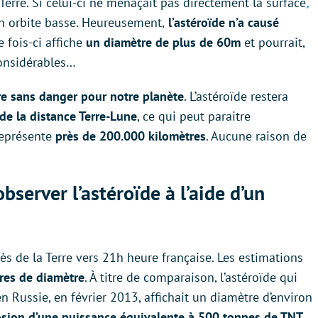
 Terre. Si celui-ci ne menaçait pas directement la surface
,
 orbite basse. Heureusement,
l’astéroïde n’a causé
e fois-ci affiche
un diamètre de plus de 60m
et pourrait,
considérables…
tre sans danger pour notre planète
. L’astéroïde restera
 de la distance Terre-Lune
, ce qui peut paraitre
représente
près de 200.000 kilomètres
. Aucune raison de
observer l’astéroïde à l’aide d’un
rès de la Terre vers 21h heure française. Les estimations
res de diamètre
. À titre de comparaison, l’astéroïde qui
en Russie, en février 2013, affichait un diamètre d’environ
sion d’une puissance équivalente à 500 tonnes de TNT
,