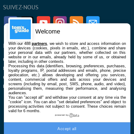
SUIVEZ-NOUS
Facebook
Twitter
Youtube
Instagram
RSS
Newsletter
Welcome
With our 488
partners
, we wish to store and access information on
ENTREPRISE
À PROPOS
your devices (cookies, pixels in emails, etc.), combine and share
your personal data with our partners, whether collected on this
website or in our emails, already held by some of us, or obtained
Qui sommes nous
La rédaction
later, including in other contexts.
Processing this data (identifiers, browsing, preferences, purchases,
Mentions légales et CGU
Contact
loyalty programs, IP, postal addresses and emails, phone, precise
geolocation, etc.) allows developing and offering you services,
Confidentialité et Cookies
content, commercial offers and ads across your devices and
screens (including by email, post, SMS, phone, audio, and video),
Préférences cookies
personalising them, measuring their performance, and analysing
audiences.
You can "accept all" and withdraw your consent at any time via the
"cookie" icon
. You can also "set detailed preferences" and object to
processing activities not subject to consent. These choices remain
valid for 6 months.
powered by
© 2026 Galaxie Media Tous droits réservés
Accept all