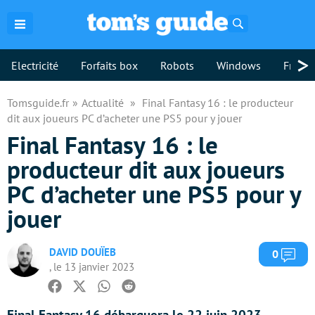
Rechercher
>
Electricité
Forfaits box
Robots
Windows
Freebo
Tomsguide.fr
Actualité
Final Fantasy 16 : le producteur
dit aux joueurs PC d’acheter une PS5 pour y jouer
Final Fantasy 16 : le
producteur dit aux joueurs
PC d’acheter une PS5 pour y
jouer
DAVID DOUÏEB
Com
0
, le 13 janvier 2023
Facebook
Twitter
Whatsapp
Reddit