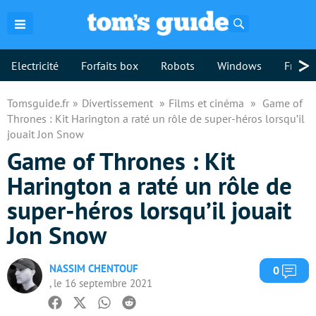
Rechercher
>
Electricité
Forfaits box
Robots
Windows
Freebo
Tomsguide.fr
Divertissement
Films et cinéma
Game of
Thrones : Kit Harington a raté un rôle de super-héros lorsqu’il
jouait Jon Snow
Game of Thrones : Kit
Harington a raté un rôle de
super-héros lorsqu’il jouait
Jon Snow
NASSIM CHENTOUF
Com
0
, le 16 septembre 2021
Facebook
Twitter
Whatsapp
Reddit