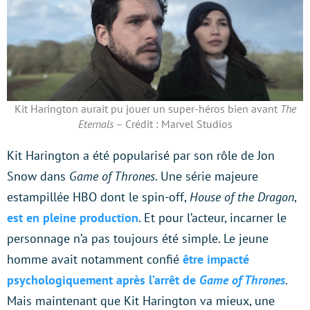
Kit Harington aurait pu jouer un super-héros bien avant
The
Eternals
– Crédit : Marvel Studios
Kit Harington a été popularisé par son rôle de Jon
Snow dans
Game of Thrones
. Une série majeure
estampillée HBO dont le spin-off,
House of the Dragon
,
est en pleine production
. Et pour l’acteur, incarner le
personnage n’a pas toujours été simple. Le jeune
homme avait notamment confié
être impacté
psychologiquement après l’arrêt de
Game of Thrones
.
Mais maintenant que Kit Harington va mieux, une