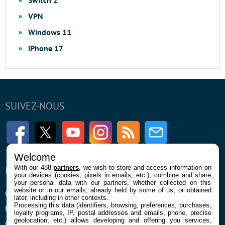
Switch 2
VPN
Windows 11
iPhone 17
SUIVEZ-NOUS
Facebook
Twitter
Youtube
Instagram
RSS
Newsletter
Welcome
With our 488
partners
, we wish to store and access information on
ENTREPRISE
À PROPOS
your devices (cookies, pixels in emails, etc.), combine and share
your personal data with our partners, whether collected on this
website or in our emails, already held by some of us, or obtained
Qui sommes nous
La rédaction
later, including in other contexts.
Processing this data (identifiers, browsing, preferences, purchases,
Mentions légales et CGU
Contact
loyalty programs, IP, postal addresses and emails, phone, precise
geolocation, etc.) allows developing and offering you services,
Confidentialité et Cookies