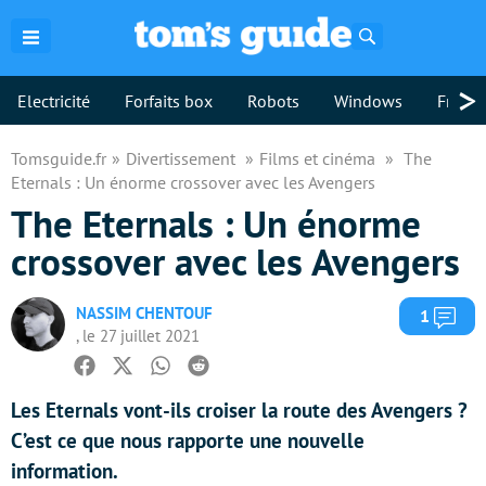
Rechercher
>
Electricité
Forfaits box
Robots
Windows
Freebo
Tomsguide.fr
Divertissement
Films et cinéma
The
Eternals : Un énorme crossover avec les Avengers
The Eternals : Un énorme
crossover avec les Avengers
NASSIM CHENTOUF
Com
1
, le 27 juillet 2021
Facebook
Twitter
Whatsapp
Reddit
Les Eternals vont-ils croiser la route des Avengers ?
C’est ce que nous rapporte une nouvelle
information.