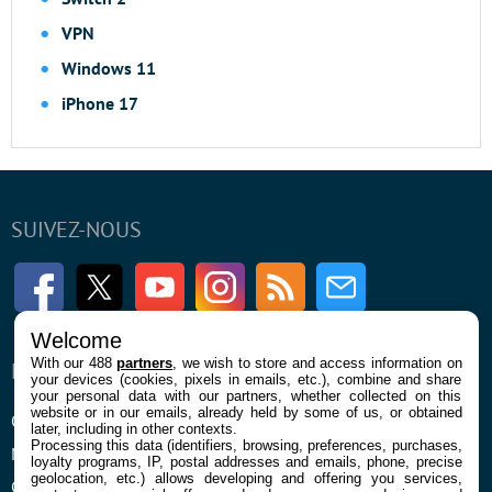
VPN
Windows 11
iPhone 17
SUIVEZ-NOUS
Facebook
Twitter
Youtube
Instagram
RSS
Newsletter
Welcome
With our 488
partners
, we wish to store and access information on
ENTREPRISE
À PROPOS
your devices (cookies, pixels in emails, etc.), combine and share
your personal data with our partners, whether collected on this
website or in our emails, already held by some of us, or obtained
Qui sommes nous
La rédaction
later, including in other contexts.
Processing this data (identifiers, browsing, preferences, purchases,
Mentions légales et CGU
Contact
loyalty programs, IP, postal addresses and emails, phone, precise
geolocation, etc.) allows developing and offering you services,
Confidentialité et Cookies