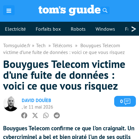
Rechercher
>
Electricité
Forfaits box
Robots
Windows
Freebo
Tomsguide.fr
Tech
Télécoms
Bouygues Telecom
victime d’une fuite de données : voici ce que vous risquez
Bouygues Telecom victime
d’une fuite de données :
voici ce que vous risquez
DAVID DOUÏEB
Com
0
, le 11 mai 2026
Facebook
Twitter
Whatsapp
Reddit
Bouygues Telecom confirme ce que l’on craignait. Un
cybercriminel a bel et bien piraté l’un de ses outils