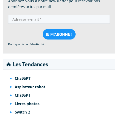
Abonnez-vous à notre newsletter pour recevoir nos
dernières actus par mail !
Adresse
e-
mail
*
Politique de confidentialité
🔥 Les Tendances
ChatGPT
Aspirateur robot
ChatGPT
Livres photos
Switch 2