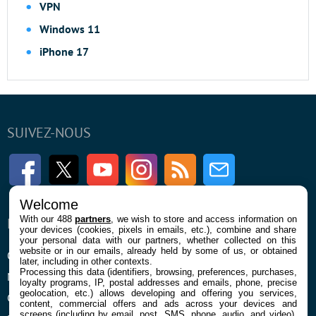
VPN
Windows 11
iPhone 17
SUIVEZ-NOUS
Facebook
Twitter
Youtube
Instagram
RSS
Newsletter
Welcome
With our 488
partners
, we wish to store and access information on
ENTREPRISE
À PROPOS
your devices (cookies, pixels in emails, etc.), combine and share
your personal data with our partners, whether collected on this
website or in our emails, already held by some of us, or obtained
Qui sommes nous
La rédaction
later, including in other contexts.
Processing this data (identifiers, browsing, preferences, purchases,
Mentions légales et CGU
Contact
loyalty programs, IP, postal addresses and emails, phone, precise
geolocation, etc.) allows developing and offering you services,
Confidentialité et Cookies
content, commercial offers and ads across your devices and
screens (including by email, post, SMS, phone, audio, and video),