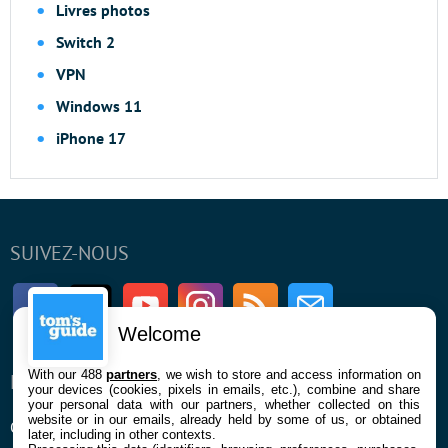
Livres photos
Switch 2
VPN
Windows 11
iPhone 17
SUIVEZ-NOUS
Facebook
Twitter
Youtube
Instagram
RSS
Newsletter
Welcome
With our 488
partners
, we wish to store and access information on
ENTREPRISE
À PROPOS
your devices (cookies, pixels in emails, etc.), combine and share
your personal data with our partners, whether collected on this
website or in our emails, already held by some of us, or obtained
Qui sommes nous
La rédaction
later, including in other contexts.