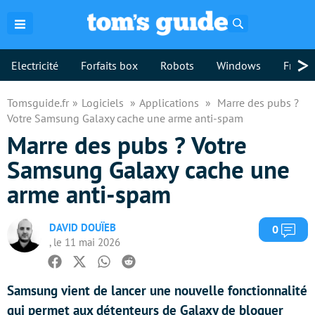
Rechercher
>
Electricité
Forfaits box
Robots
Windows
Freebo
Tomsguide.fr
Logiciels
Applications
Marre des pubs ?
Votre Samsung Galaxy cache une arme anti-spam
Marre des pubs ? Votre
Samsung Galaxy cache une
arme anti-spam
DAVID DOUÏEB
Com
0
, le 11 mai 2026
Facebook
Twitter
Whatsapp
Reddit
Samsung vient de lancer une nouvelle fonctionnalité
qui permet aux détenteurs de Galaxy de bloquer