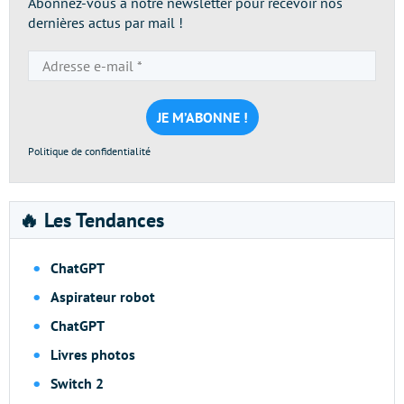
Abonnez-vous à notre newsletter pour recevoir nos
dernières actus par mail !
Adresse
e-
mail
*
Politique de confidentialité
🔥 Les Tendances
ChatGPT
Aspirateur robot
ChatGPT
Livres photos
Switch 2