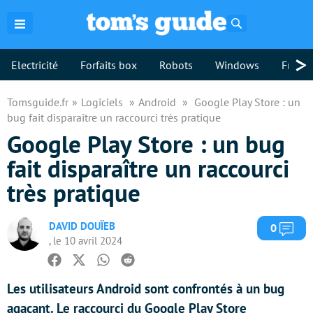
Rechercher
>
Electricité
Forfaits box
Robots
Windows
Freebo
Tomsguide.fr
Logiciels
Android
Google Play Store : un
bug fait disparaître un raccourci très pratique
Google Play Store : un bug
fait disparaître un raccourci
très pratique
DAVID DOUÏEB
Com
0
, le 10 avril 2024
Facebook
Twitter
Whatsapp
Reddit
Les utilisateurs Android sont confrontés à un bug
agaçant. Le raccourci du Google Play Store