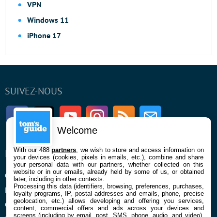
VPN
Windows 11
iPhone 17
SUIVEZ-NOUS
Facebook
Twitter
Youtube
Instagram
RSS
Newsletter
Welcome
With our 488
partners
, we wish to store and access information on
ENTREPRISE
À PROPOS
your devices (cookies, pixels in emails, etc.), combine and share
your personal data with our partners, whether collected on this
website or in our emails, already held by some of us, or obtained
Qui sommes nous
La rédaction
later, including in other contexts.
Processing this data (identifiers, browsing, preferences, purchases,
Mentions légales et CGU
Contact
loyalty programs, IP, postal addresses and emails, phone, precise
geolocation, etc.) allows developing and offering you services,
Confidentialité et Cookies
content, commercial offers and ads across your devices and
screens (including by email, post, SMS, phone, audio, and video),