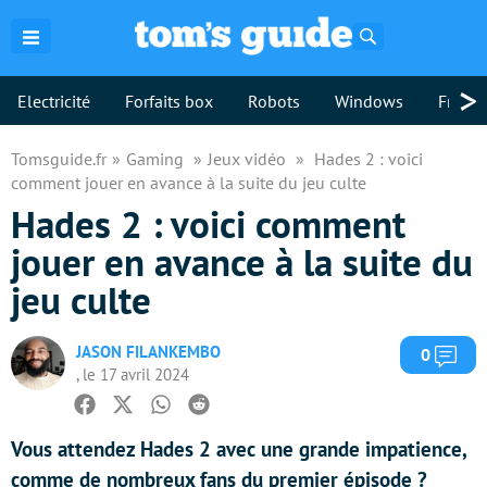
Rechercher
>
Electricité
Forfaits box
Robots
Windows
Freebo
Tomsguide.fr
Gaming
Jeux vidéo
Hades 2 : voici
comment jouer en avance à la suite du jeu culte
Hades 2 : voici comment
jouer en avance à la suite du
jeu culte
JASON FILANKEMBO
Com
0
, le 17 avril 2024
Facebook
Twitter
Whatsapp
Reddit
Vous attendez Hades 2 avec une grande impatience,
comme de nombreux fans du premier épisode ?