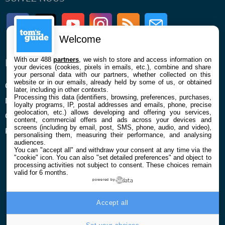
Facebook
Twitter
Youtube
Instagram
RSS
Newsletter
Welcome
With our 488
partners
, we wish to store and access information on
ENTREPRISE
À PROPOS
your devices (cookies, pixels in emails, etc.), combine and share
your personal data with our partners, whether collected on this
website or in our emails, already held by some of us, or obtained
Qui sommes nous
La rédaction
later, including in other contexts.
Processing this data (identifiers, browsing, preferences, purchases,
Mentions légales et CGU
Contact
loyalty programs, IP, postal addresses and emails, phone, precise
geolocation, etc.) allows developing and offering you services,
Confidentialité et Cookies
content, commercial offers and ads across your devices and
screens (including by email, post, SMS, phone, audio, and video),
Préférences cookies
personalising them, measuring their performance, and analysing
audiences.
You can "accept all" and withdraw your consent at any time via the
"cookie" icon
. You can also "set detailed preferences" and object to
processing activities not subject to consent. These choices remain
valid for 6 months.
powered by
© 2026 Galaxie Media Tous droits réservés
Accept all