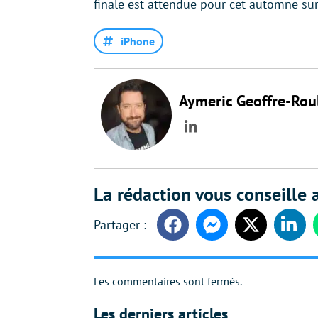
finale est attendue pour cet automne su
iPhone
Aymeric Geoffre-Rou
LinkedIn
La rédaction vous conseille a
Facebook
Messenger
Twitter
Linke
Les commentaires sont fermés.
Les derniers articles