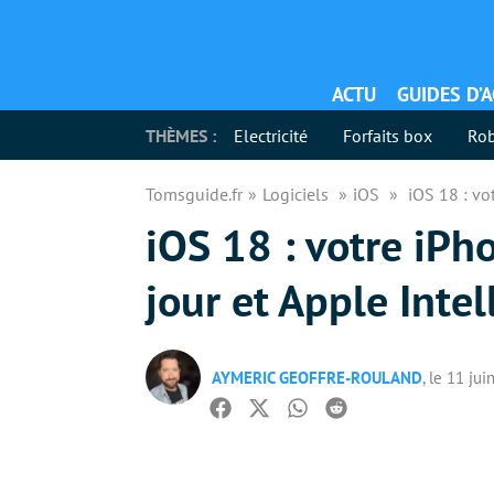
ACTU
GUIDES D’
THÈMES :
Electricité
Forfaits box
Rob
Tomsguide.fr
Logiciels
iOS
iOS 18 : vo
iOS 18 : votre iPh
jour et Apple Intel
AYMERIC GEOFFRE-ROULAND
, le 11 ju
Facebook
Twitter
Whatsapp
Reddit