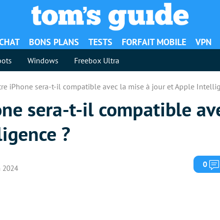
ACHAT
BONS PLANS
TESTS
FORFAIT MOBILE
VPN
ots
Windows
Freebox Ultra
tre iPhone sera-t-il compatible avec la mise à jour et Apple Intelli
one sera-t-il compatible av
ligence ?
0
in 2024