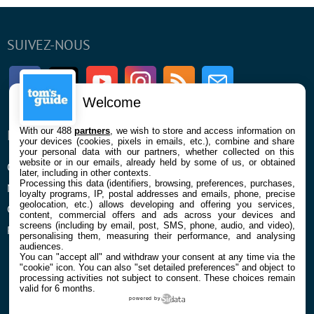
SUIVEZ-NOUS
Facebook
Twitter
Youtube
Instagram
RSS
Newsletter
Welcome
With our 488
partners
, we wish to store and access information on
ENTREPRISE
À PROPOS
your devices (cookies, pixels in emails, etc.), combine and share
your personal data with our partners, whether collected on this
website or in our emails, already held by some of us, or obtained
Qui sommes nous
La rédaction
later, including in other contexts.
Processing this data (identifiers, browsing, preferences, purchases,
Mentions légales et CGU
Contact
loyalty programs, IP, postal addresses and emails, phone, precise
geolocation, etc.) allows developing and offering you services,
Confidentialité et Cookies
content, commercial offers and ads across your devices and
screens (including by email, post, SMS, phone, audio, and video),
Préférences cookies
personalising them, measuring their performance, and analysing
audiences.
You can "accept all" and withdraw your consent at any time via the
"cookie" icon
. You can also "set detailed preferences" and object to
processing activities not subject to consent. These choices remain
valid for 6 months.
powered by