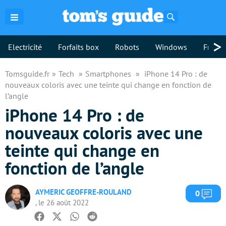
Rechercher
>
Electricité
Forfaits box
Robots
Windows
Freebo
Tomsguide.fr
Tech
Smartphones
iPhone 14 Pro : de
nouveaux coloris avec une teinte qui change en fonction de
l’angle
iPhone 14 Pro : de
nouveaux coloris avec une
teinte qui change en
fonction de l’angle
AYMERIC GEOFFRE-ROULAND
Com
0
, le 26 août 2022
Facebook
Twitter
Whatsapp
Reddit