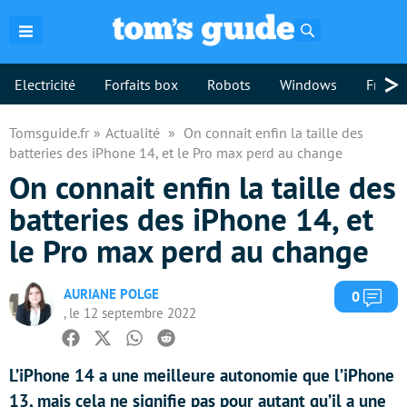
Rechercher
>
Electricité
Forfaits box
Robots
Windows
Freebo
Tomsguide.fr
Actualité
On connait enfin la taille des
batteries des iPhone 14, et le Pro max perd au change
On connait enfin la taille des
batteries des iPhone 14, et
le Pro max perd au change
AURIANE POLGE
Com
0
, le 12 septembre 2022
Facebook
Twitter
Whatsapp
Reddit
L’iPhone 14 a une meilleure autonomie que l’iPhone
13, mais cela ne signifie pas pour autant qu’il a une