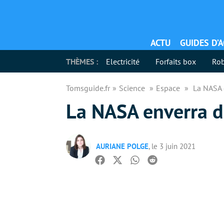
ACTU
GUIDES D’
THÈMES :
Electricité
Forfaits box
Rob
Tomsguide.fr
Science
Espace
La NASA 
La NASA enverra d
AURIANE POLGE
, le 3 juin 2021
Facebook
Twitter
Whatsapp
Reddit