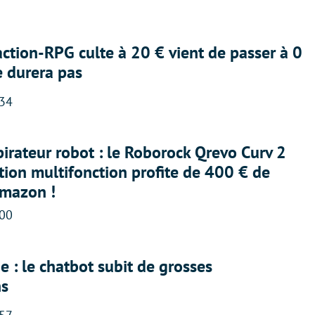
action-RPG culte à 20 € vient de passer à 0
e durera pas
:34
irateur robot : le Roborock Qrevo Curv 2
ation multifonction profite de 400 € de
Amazon !
:00
 : le chatbot subit de grosses
ns