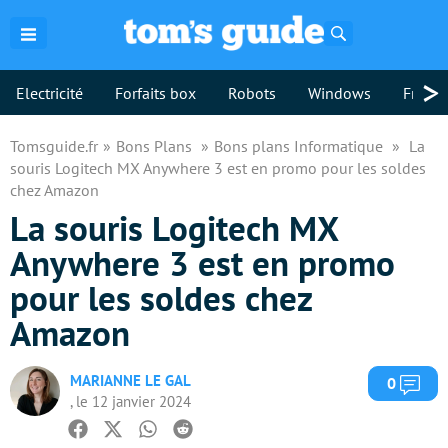
Rechercher
>
Electricité
Forfaits box
Robots
Windows
Freebo
Tomsguide.fr
Bons Plans
Bons plans Informatique
La
souris Logitech MX Anywhere 3 est en promo pour les soldes
chez Amazon
La souris Logitech MX
Anywhere 3 est en promo
pour les soldes chez
Amazon
MARIANNE LE GAL
Com
0
, le 12 janvier 2024
Facebook
Twitter
Whatsapp
Reddit