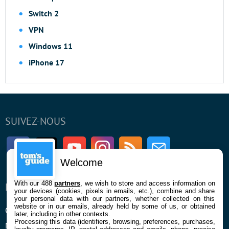
Switch 2
VPN
Windows 11
iPhone 17
SUIVEZ-NOUS
Facebook
Twitter
Youtube
Instagram
RSS
Newsletter
Welcome
With our 488
partners
, we wish to store and access information on
ENTREPRISE
À PROPOS
your devices (cookies, pixels in emails, etc.), combine and share
your personal data with our partners, whether collected on this
website or in our emails, already held by some of us, or obtained
Qui sommes nous
La rédaction
later, including in other contexts.
Processing this data (identifiers, browsing, preferences, purchases,
Mentions légales et CGU
Contact