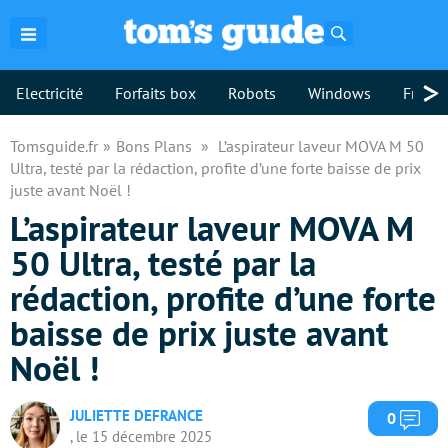
Rechercher
>
Electricité
Forfaits box
Robots
Windows
Freebo
Tomsguide.fr
Bons Plans
L’aspirateur laveur MOVA M 50
Ultra, testé par la rédaction, profite d’une forte baisse de prix
juste avant Noël !
L’aspirateur laveur MOVA M
50 Ultra, testé par la
rédaction, profite d’une forte
baisse de prix juste avant
Noël !
JULIETTE DEFRANCE
Com
0
, le 15 décembre 2025