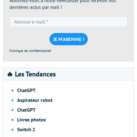
Abonnez-vous à notre newsletter pour recevoir nos
dernières actus par mail !
Adresse
e-
mail
*
Politique de confidentialité
🔥 Les Tendances
ChatGPT
Aspirateur robot
ChatGPT
Livres photos
Switch 2