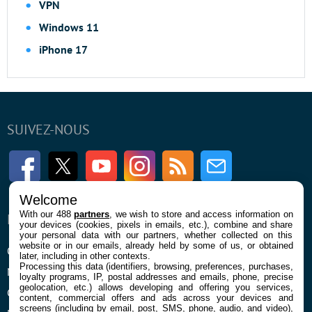
VPN
Windows 11
iPhone 17
SUIVEZ-NOUS
Facebook
Twitter
Youtube
Instagram
RSS
Newsletter
Welcome
With our 488
partners
, we wish to store and access information on
ENTREPRISE
À PROPOS
your devices (cookies, pixels in emails, etc.), combine and share
your personal data with our partners, whether collected on this
website or in our emails, already held by some of us, or obtained
Qui sommes nous
La rédaction
later, including in other contexts.
Processing this data (identifiers, browsing, preferences, purchases,
Mentions légales et CGU
Contact
loyalty programs, IP, postal addresses and emails, phone, precise
geolocation, etc.) allows developing and offering you services,
Confidentialité et Cookies
content, commercial offers and ads across your devices and
screens (including by email, post, SMS, phone, audio, and video),