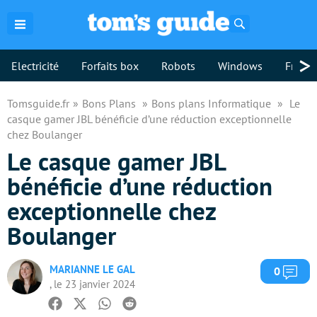
Rechercher
>
Electricité
Forfaits box
Robots
Windows
Freebo
Tomsguide.fr
Bons Plans
Bons plans Informatique
Le
casque gamer JBL bénéficie d’une réduction exceptionnelle
chez Boulanger
Le casque gamer JBL
bénéficie d’une réduction
exceptionnelle chez
Boulanger
MARIANNE LE GAL
Com
0
, le 23 janvier 2024
Facebook
Twitter
Whatsapp
Reddit