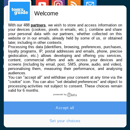
Facebook
Twitter
Youtube
Instagram
RSS
Newsletter
Welcome
With our 488
partners
, we wish to store and access information on
ENTREPRISE
À PROPOS
your devices (cookies, pixels in emails, etc.), combine and share
your personal data with our partners, whether collected on this
website or in our emails, already held by some of us, or obtained
Qui sommes nous
La rédaction
later, including in other contexts.
Processing this data (identifiers, browsing, preferences, purchases,
Mentions légales et CGU
Contact
loyalty programs, IP, postal addresses and emails, phone, precise
geolocation, etc.) allows developing and offering you services,
Confidentialité et Cookies
content, commercial offers and ads across your devices and
screens (including by email, post, SMS, phone, audio, and video),
Préférences cookies
personalising them, measuring their performance, and analysing
audiences.
You can "accept all" and withdraw your consent at any time via the
"cookie" icon
. You can also "set detailed preferences" and object to
processing activities not subject to consent. These choices remain
valid for 6 months.
powered by
© 2026 Galaxie Media Tous droits réservés
Accept all
Set your choices