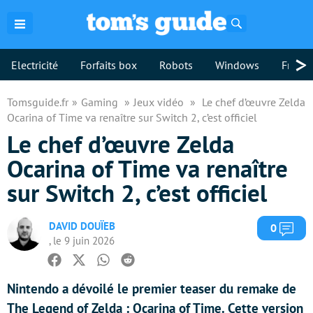
Rechercher
>
Electricité
Forfaits box
Robots
Windows
Freebo
Tomsguide.fr
Gaming
Jeux vidéo
Le chef d’œuvre Zelda
Ocarina of Time va renaître sur Switch 2, c’est officiel
Le chef d’œuvre Zelda
Ocarina of Time va renaître
sur Switch 2, c’est officiel
DAVID DOUÏEB
Com
0
, le 9 juin 2026
Facebook
Twitter
Whatsapp
Reddit
Nintendo a dévoilé le premier teaser du remake de
The Legend of Zelda : Ocarina of Time. Cette version