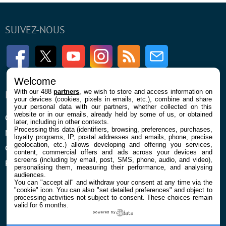
SUIVEZ-NOUS
Facebook
Twitter
Youtube
Instagram
RSS
Newsletter
Welcome
With our 488
partners
, we wish to store and access information on
ENTREPRISE
À PROPOS
your devices (cookies, pixels in emails, etc.), combine and share
your personal data with our partners, whether collected on this
website or in our emails, already held by some of us, or obtained
Qui sommes nous
La rédaction
later, including in other contexts.
Processing this data (identifiers, browsing, preferences, purchases,
Mentions légales et CGU
Contact
loyalty programs, IP, postal addresses and emails, phone, precise
geolocation, etc.) allows developing and offering you services,
Confidentialité et Cookies
content, commercial offers and ads across your devices and
screens (including by email, post, SMS, phone, audio, and video),
Préférences cookies
personalising them, measuring their performance, and analysing
audiences.
You can "accept all" and withdraw your consent at any time via the
"cookie" icon
. You can also "set detailed preferences" and object to
processing activities not subject to consent. These choices remain
valid for 6 months.
powered by