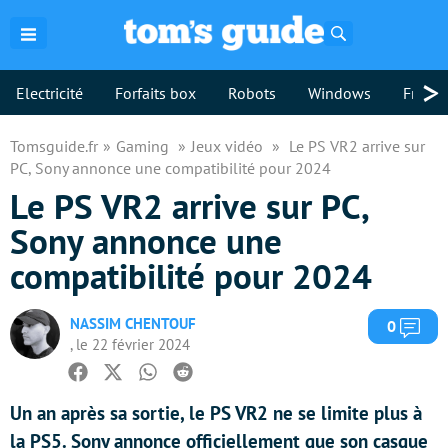
Rechercher
>
Electricité
Forfaits box
Robots
Windows
Freebo
Tomsguide.fr
Gaming
Jeux vidéo
Le PS VR2 arrive sur
PC, Sony annonce une compatibilité pour 2024
Le PS VR2 arrive sur PC,
Sony annonce une
compatibilité pour 2024
NASSIM CHENTOUF
Com
0
, le 22 février 2024
Facebook
Twitter
Whatsapp
Reddit
Un an après sa sortie, le PS VR2 ne se limite plus à
la PS5. Sony annonce officiellement que son casque