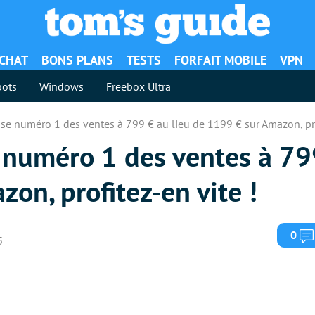
ACHAT
BONS PLANS
TESTS
FORFAIT MOBILE
VPN
ots
Windows
Freebox Ultra
se numéro 1 des ventes à 799 € au lieu de 1199 € sur Amazon, pro
 numéro 1 des ventes à 79
on, profitez-en vite !
0
5