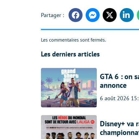
Facebook
Messenger
Twitter
Linke
Les commentaires sont fermés.
Les derniers articles
GTA 6 : on s
annonce
6 août 2026 15
Disney+ va r
championna