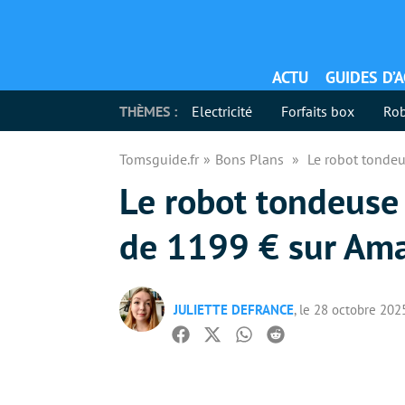
ACTU
GUIDES D’
THÈMES :
Electricité
Forfaits box
Rob
Tomsguide.fr
Bons Plans
Le robot tondeu
Le robot tondeuse
de 1199 € sur Amaz
JULIETTE DEFRANCE
, le 28 octobre 202
Facebook
Twitter
Whatsapp
Reddit