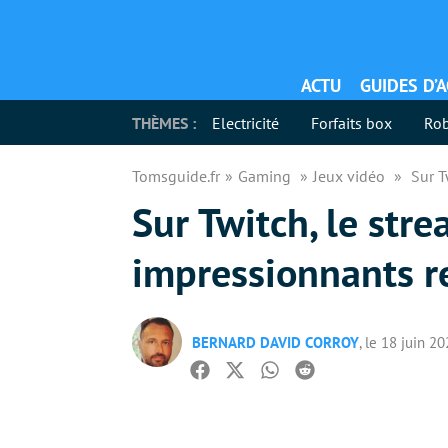
ACTU
GUIDES D’
THÈMES :
Electricité
Forfaits box
Rob
Tomsguide.fr
Gaming
Jeux vidéo
Sur T
Sur Twitch, le str
impressionnants r
BERNARD DAVID CORROY
, le 18 juin 2
Facebook
Twitter
Whatsapp
Reddit