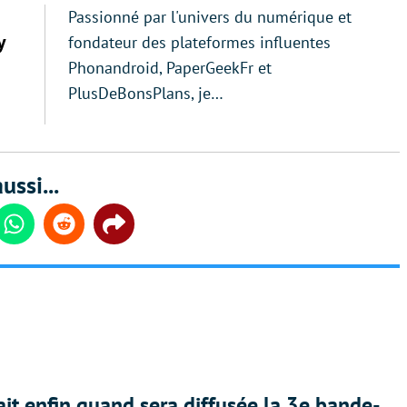
Passionné par l'univers du numérique et
y
fondateur des plateformes influentes
Phonandroid, PaperGeekFr et
PlusDeBonsPlans, je…
ussi...
din
Whatsapp
Reddit
Share
ait enfin quand sera diffusée la 3e bande-