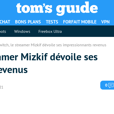
ACHAT
BONS PLANS
TESTS
FORFAIT MOBILE
VPN
ots
Windows
Freebox Ultra
witch, le streamer Mizkif dévoile ses impressionnants revenus
eamer Mizkif dévoile ses
evenus
0
021