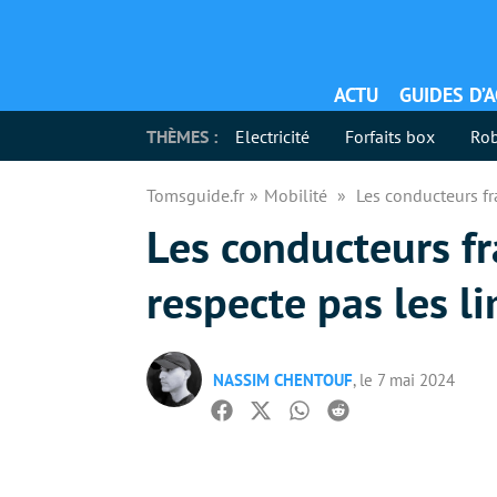
ACTU
GUIDES D’
THÈMES :
Electricité
Forfaits box
Rob
Tomsguide.fr
Mobilité
Les conducteurs fra
Les conducteurs fr
respecte pas les li
NASSIM CHENTOUF
, le 7 mai 2024
Facebook
Twitter
Whatsapp
Reddit