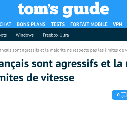
ACHAT
BONS PLANS
TESTS
FORFAIT MOBILE
VPN
ots
Windows
Freebox Ultra
nçais sont agressifs et la majorité ne respecte pas les limites de 
ançais sont agressifs et la
mites de vitesse
0