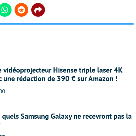
din
Whatsapp
Reddit
Share
e vidéoprojecteur Hisense triple laser 4K
ec une rédaction de 390 € sur Amazon !
:00
: quels Samsung Galaxy ne recevront pas la
?