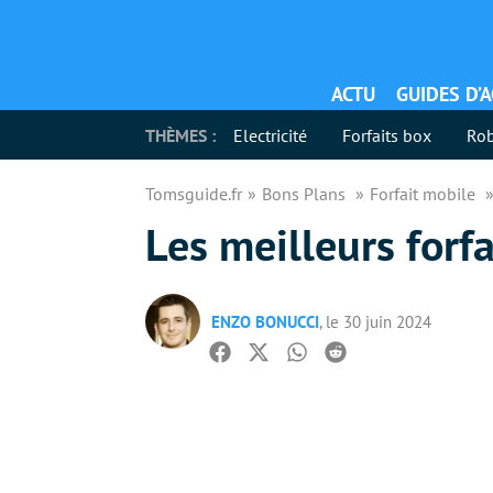
ACTU
GUIDES D’
THÈMES :
Electricité
Forfaits box
Rob
Tomsguide.fr
Bons Plans
Forfait mobile
Les meilleurs forf
ENZO BONUCCI
, le 30 juin 2024
Facebook
Twitter
Whatsapp
Reddit