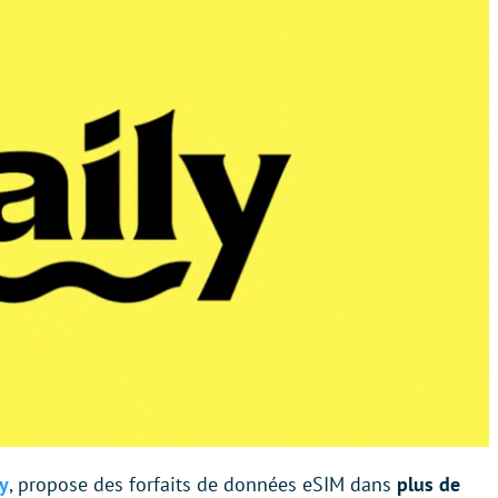
y
, propose des forfaits de données eSIM dans
plus de