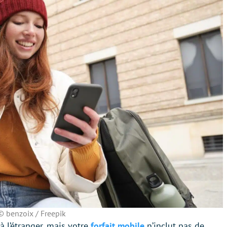
© benzoix / Freepik
 l’étranger, mais votre
forfait mobile
n’inclut pas de