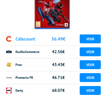
Cdiscount
36.49€
42.56€
RueDuCommerce
43.43€
Fnac
46.71€
Pixmania FR
68.07€
Darty