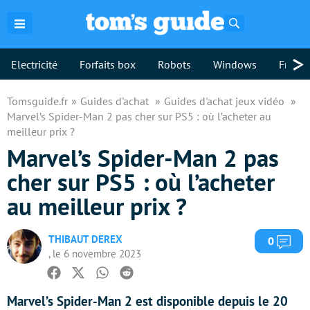
Rechercher
>
Electricité
Forfaits box
Robots
Windows
Freebo
Tomsguide.fr
Guides d'achat
Guides d'achat jeux vidéo
Marvel’s Spider-Man 2 pas cher sur PS5 : où l’acheter au
meilleur prix ?
Marvel’s Spider-Man 2 pas
cher sur PS5 : où l’acheter
au meilleur prix ?
THIBAUT DEREX
Com
0
, le 6 novembre 2023
Facebook
Twitter
Whatsapp
Reddit
Marvel’s Spider-Man 2 est disponible depuis le 20