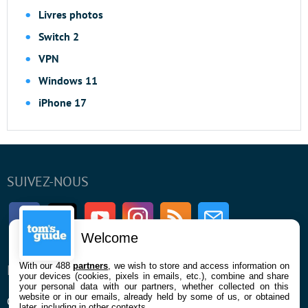
Livres photos
Switch 2
VPN
Windows 11
iPhone 17
SUIVEZ-NOUS
Facebook
Twitter
Youtube
Instagram
RSS
Newsletter
Welcome
With our 488
partners
, we wish to store and access information on
ENTREPRISE
À PROPOS
your devices (cookies, pixels in emails, etc.), combine and share
your personal data with our partners, whether collected on this
website or in our emails, already held by some of us, or obtained
Qui sommes nous
La rédaction
later, including in other contexts.