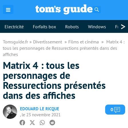
Rechercher
>
Electricité
Forfaits box
Robots
Windows
Freebo
Tomsguide.fr
Divertissement
Films et cinéma
Matrix 4 :
tous les personnages de Ressurections présentés dans des
affiches
Matrix 4 : tous les
personnages de
Ressurections présentés
dans des affiches
EDOUARD LE RICQUE
Com
0
, le 23 novembre 2021
Facebook
Twitter
Whatsapp
Reddit