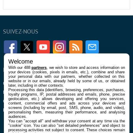
SUIVEZ-NOUS
Facebook
Twitter
Youtube
Instagram
RSS
Newsletter
Welcome
With our 488
partners
, we wish to store and access information on
ENTREPRISE
À PROPOS
your devices (cookies, pixels in emails, etc.), combine and share
your personal data with our partners, whether collected on this
website or in our emails, already held by some of us, or obtained
Qui sommes nous
La rédaction
later, including in other contexts.
Processing this data (identifiers, browsing, preferences, purchases,
Mentions légales et CGU
Contact
loyalty programs, IP, postal addresses and emails, phone, precise
geolocation, etc.) allows developing and offering you services,
Confidentialité et Cookies
content, commercial offers and ads across your devices and
screens (including by email, post, SMS, phone, audio, and video),
Préférences cookies
personalising them, measuring their performance, and analysing
audiences.
You can "accept all" and withdraw your consent at any time via the
"cookie" icon
. You can also "set detailed preferences" and object to
processing activities not subject to consent. These choices remain