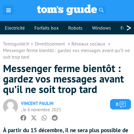
Rechercher
>
Electricité
Forfaits box
Robots
Windows
Freebo
Tomsguide.fr
Divertissement
Réseaux sociaux
Messenger ferme bientôt : gardez vos messages avant qu’il ne
soit trop tard
Messenger ferme bientôt :
gardez vos messages avant
qu’il ne soit trop tard
VINCENT PAULIN
Com
0
, le 6 novembre 2025
Facebook
Twitter
Whatsapp
Reddit
À partir du 15 décembre, il ne sera plus possible de