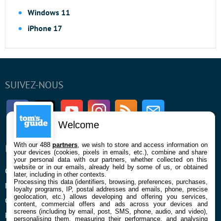
Windows 11
iPhone 17
SUIVEZ-NOUS
Facebook
Twitter
Youtube
Instagram
RSS
Newsletter
Welcome
With our 488
partners
, we wish to store and access information on
ENTREPRISE
À PROPOS
your devices (cookies, pixels in emails, etc.), combine and share
your personal data with our partners, whether collected on this
website or in our emails, already held by some of us, or obtained
Qui sommes nous
La rédaction
later, including in other contexts.
Processing this data (identifiers, browsing, preferences, purchases,
Mentions légales et CGU
Contact
loyalty programs, IP, postal addresses and emails, phone, precise
geolocation, etc.) allows developing and offering you services,
Confidentialité et Cookies
content, commercial offers and ads across your devices and
screens (including by email, post, SMS, phone, audio, and video),
Préférences cookies
personalising them, measuring their performance, and analysing