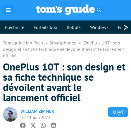
Rechercher
>
Electricité
Forfaits box
Robots
Windows
Freebo
Tomsguide.fr
Tech
Smartphones
OnePlus 10T : son
design et sa fiche technique se dévoilent avant le lancement
officiel
OnePlus 10T : son design et
sa fiche technique se
dévoilent avant le
lancement officiel
WILLIAM ZIMMER
Com
0
, le 11 juin 2022
Facebook
Twitter
Whatsapp
Reddit