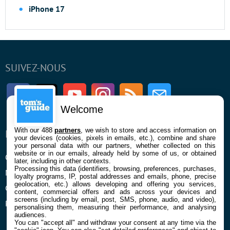
iPhone 17
SUIVEZ-NOUS
Facebook
Twitter
Youtube
Instagram
RSS
Newsletter
Welcome
With our 488
partners
, we wish to store and access information on
ENTREPRISE
À PROPOS
your devices (cookies, pixels in emails, etc.), combine and share
your personal data with our partners, whether collected on this
website or in our emails, already held by some of us, or obtained
Qui sommes nous
La rédaction
later, including in other contexts.
Processing this data (identifiers, browsing, preferences, purchases,
Mentions légales et CGU
Contact
loyalty programs, IP, postal addresses and emails, phone, precise
geolocation, etc.) allows developing and offering you services,
Confidentialité et Cookies
content, commercial offers and ads across your devices and
screens (including by email, post, SMS, phone, audio, and video),
Préférences cookies
personalising them, measuring their performance, and analysing
audiences.
You can "accept all" and withdraw your consent at any time via the