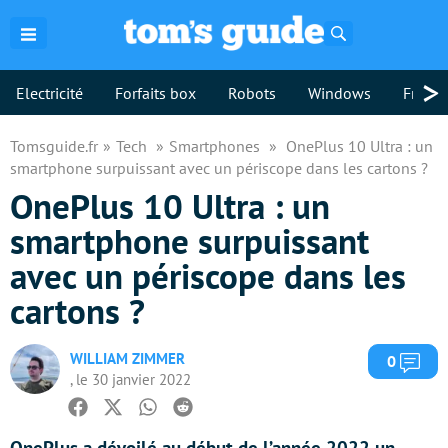
Rechercher
>
Electricité
Forfaits box
Robots
Windows
Freebo
Tomsguide.fr
Tech
Smartphones
OnePlus 10 Ultra : un
smartphone surpuissant avec un périscope dans les cartons ?
OnePlus 10 Ultra : un
smartphone surpuissant
avec un périscope dans les
cartons ?
WILLIAM ZIMMER
Com
0
, le 30 janvier 2022
Facebook
Twitter
Whatsapp
Reddit