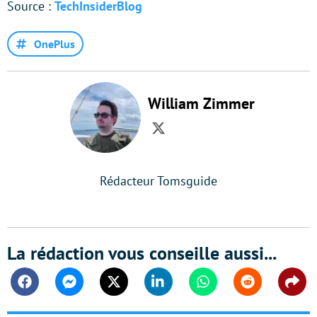
Source :
TechInsiderBlog
OnePlus
William Zimmer
Twitter
Rédacteur Tomsguide
La rédaction vous conseille aussi...
Facebook
Messenger
Twitter
Linkedin
Whatsapp
Reddit
Shar