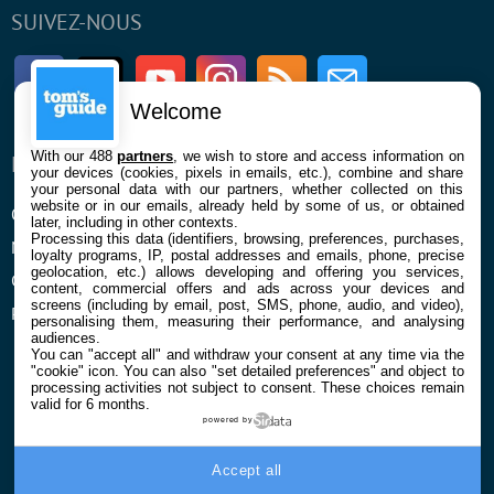
SUIVEZ-NOUS
Facebook
Twitter
Youtube
Instagram
RSS
Newsletter
Welcome
With our 488
partners
, we wish to store and access information on
ENTREPRISE
À PROPOS
your devices (cookies, pixels in emails, etc.), combine and share
your personal data with our partners, whether collected on this
website or in our emails, already held by some of us, or obtained
Qui sommes nous
La rédaction
later, including in other contexts.
Processing this data (identifiers, browsing, preferences, purchases,
Mentions légales et CGU
Contact
loyalty programs, IP, postal addresses and emails, phone, precise
geolocation, etc.) allows developing and offering you services,
Confidentialité et Cookies
content, commercial offers and ads across your devices and
screens (including by email, post, SMS, phone, audio, and video),
Préférences cookies
personalising them, measuring their performance, and analysing
audiences.
You can "accept all" and withdraw your consent at any time via the
"cookie" icon
. You can also "set detailed preferences" and object to
processing activities not subject to consent. These choices remain
valid for 6 months.
powered by
© 2026 Galaxie Media Tous droits réservés
Accept all